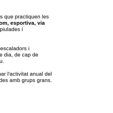
es que practiquen les
om, esportiva, via
piulades i
 escaladors i
e dia, de cap de
u.
r l'activitat anual del
tides amb grups grans.