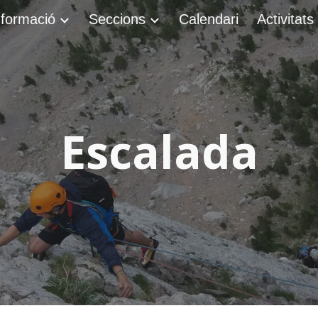
nformació
Seccions
Calendari
Activitats
ip to main content
Skip to navigat
Escalada