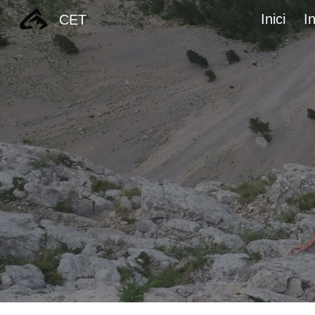
Inici
I
CET
Sk